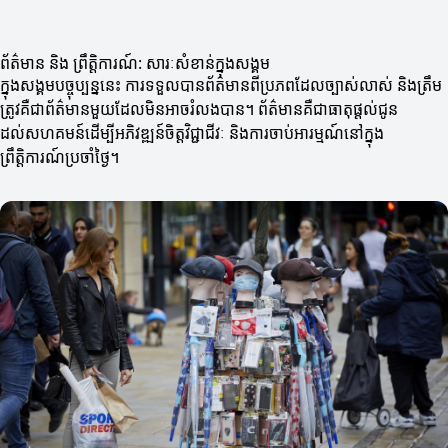
ព័ត៌មាន និង ព្រឹត្តិការណ៍: សារៈសំខាន់ក្នុងសង្គម
ក្នុងសង្គមបច្ចុប្បន្ននេះ ការទទួលបានព័ត៌មានពីប្រភពដែលច្បាស់លាស់ និងត្រឹម
ត្រូវគឺជាព័ត៌មានមួយដែលមិនអាចរំលងបាន។ ព័ត៌មានគឺជាធាតុផ្ដល់ជូន
ដល់សហគមន៍ដើម្បីអភិវឌ្ឍន៍ចិត្តវិជ្ជាជីវៈ និងការចាប់អារម្មណ៍នៅក្នុង
ព្រឹត្តិការណ៍ប្រចាំថ្ងៃ។