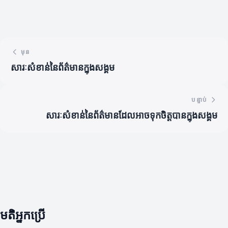
មុន
សារៈសំខាន់នៃព័ត៌មានក្នុងសង្គម
បន្ទាប់
សារៈសំខាន់នៃព័ត៌មានដែលអាចទុកចិត្តបានក្នុងសង្គម
មតិអ្នកប្រើ