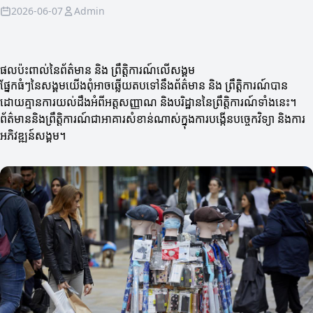
2026-06-07
Admin
ផលប៉ះពាល់នៃព័ត៌មាន និង ព្រឹត្តិការណ៍លើសង្គម
ផ្នែកធំៗនៃសង្គមយើងពុំអាចឆ្លើយតបទៅនឹងព័ត៌មាន និង ព្រឹត្តិការណ៍បាន
ដោយគ្មានការយល់ដឹងអំពីអត្តសញ្ញាណ និងបរិដ្ឋាននៃព្រឹត្តិការណ៍ទាំងនេះ។
ព័ត៌មាននិងព្រឹត្តិការណ៍ជាអាគារសំខាន់ណាស់ក្នុងការបង្កើនបច្ចេកវិទ្យា និងការ
អភិវឌ្ឍន៍សង្គម។