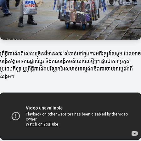
ព្រឹត្តិការណ៍ពិសេសច្រើនដ៏មានសារៈសំខាន់នៅក្នុងការអភិវឌ្ឍន៍សង្គម ដែលអាច
បង្កើតឱ្យមានការផ្លាស់ប្ដូរ និងការបង្កើតមតិយោបល់ថ្មីៗ។ ដូចជាការប្រកួត
ប្រជែងកីឡា ឬព្រឹត្តិការណ៍បរិស្ថានដែលមានអារម្មណ៍និងការចាប់អារម្មណ៍ពី
សង្គម។