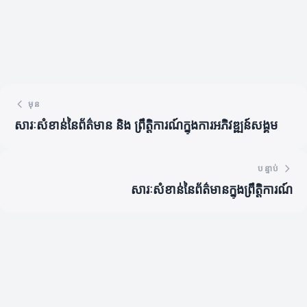
មុន
សារៈសំខាន់នៃព័ត៌មាន និង ព្រឹត្តិការណ៍ក្នុងការអភិវឌ្ឍន៍សង្គម
បន្ទាប់
សារៈសំខាន់នៃព័ត៌មានក្នុងព្រឹត្តិការណ៍