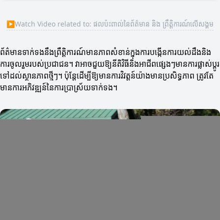
▶
Watch Video related to: ផលប៉ះពាល់នៃព័ត៌មាន និង ព្រឹត្តិការណ៍លើសង្គម
ព័ត៌មានទាក់ទងនឹងព្រឹត្តិការណ៍មានភាពសំខាន់ក្នុងការបង្កើនការយល់ដឹងនិង
ការចូលរួមរបស់ប្រជាជន។ វាអាចជួយឱ្យនីតិវិធីនិងអាជីពផ្សេងៗមានការផ្លាស់ប្ដូរ
ទៅដល់ស្ថានភាពថ្មីៗ។ ប៉ុន្តែដើម្បីឱ្យមានការវិវត្តន៍យ៉ាងមានប្រសិទ្ធភាព ត្រូវតែ
មានការអភិវឌ្ឍន៍នៃការប្រាស្រ័យទាក់ទង។