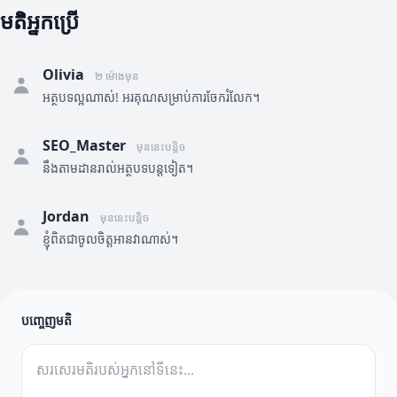
មតិអ្នកប្រើ
Olivia
២ ម៉ោងមុន
អត្ថបទល្អណាស់! អរគុណសម្រាប់ការចែករំលែក។
SEO_Master
មុននេះបន្តិច
នឹងតាមដានរាល់អត្ថបទបន្តទៀត។
Jordan
មុននេះបន្តិច
ខ្ញុំពិតជាចូលចិត្តអានវាណាស់។
បញ្ចេញមតិ