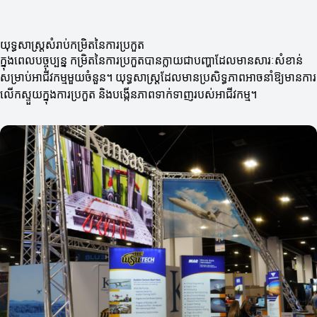
យុទ្ធសាស្ត្រសំរាប់កម្រិតនៃការប្រកួត
ក្នុងពេលបច្ចុប្បន្ន កម្រិតនៃការប្រកួតបានក្លាយជាបញ្ហាដែលមានសារៈសំខាន់
សម្រាប់អាជីវកម្មមួយចំនួន។ យុទ្ធសាស្ត្រដែលមានប្រសិទ្ធភាពអាចនាំឱ្យមានការ
លើកស្ទួយក្នុងការប្រកួត និងបង្កើនភាពទាក់ទាញរបស់អាជីវកម្ម។