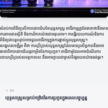
សំរាប់ការពិនិត្យលើភាពជោគជ័យនៃយុទ្ធសាស្ត្រ អាជីវកម្មត្រូវតែធានាថានឹងមាន
ការតាមដានស្ថិតិ និងការវិភាគយ៉ាងជាអនុលោម។ ការធ្វើរបាយការណ៍និងការ
ពិនិត្យជាបន្តបន្ទាប់អាចជួយអាជីវកម្មក្នុងការផ្លាស់ប្តូរយុទ្ធសាស្ត្រ។
សង្ខេបសេចក្តីរួម គឺថា ការប្រើប្រាស់យុទ្ធសាស្ត្រដែលមានប្រសិទ្ធភាពនឹងអាច
ធានាពីភាពជោគជ័យនូវកម្រិតនៃការប្រកួត។ អាជីវកម្មដែលអាចដំណើរការ
ដោយប្រើប្រាស់សមត្ថភាពនេះ នឹងអាចក្លាយជាម្ចាស់ទីផ្សារបានយ៉ាងធន់ធ្ងរ។
មុន
យុទ្ធសាស្ត្រសម្រាប់កម្រិតនៃការប្រកួតក្នុងពេលបច្ចុប្បន្ន