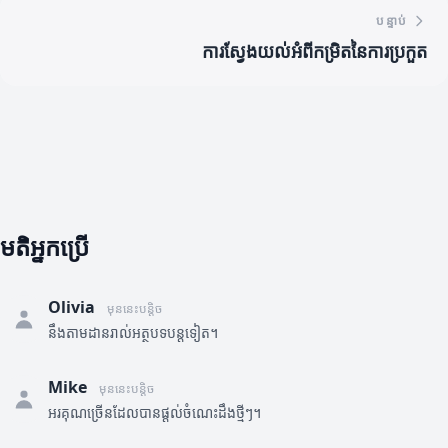
បន្ទាប់
ការស្វែងយល់អំពីកម្រិតនៃការប្រកួត
មតិអ្នកប្រើ
Olivia
មុននេះបន្តិច
នឹងតាមដានរាល់អត្ថបទបន្តទៀត។
Mike
មុននេះបន្តិច
អរគុណច្រើនដែលបានផ្តល់ចំណេះដឹងថ្មីៗ។