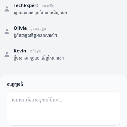
TechExpert
១០ នាទីមុន
សូមអរគុណសម្រាប់ព័ត៌មានដ៏ល្អនេះ។
Olivia
មុននេះបន្តិច
ខ្ញុំពិតជាចូលចិត្តអានវាណាស់។
Kevin
៣ ថ្ងៃមុន
ខ្លឹមសារមានប្រយោជន៍ខ្លាំងណាស់។
បញ្ចេញមតិ