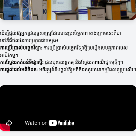
ដើម្បីផ្តល់ឱ្យអ្នកនូវយុទ្ធសាស្ត្រដែលមានប្រសិទ្ធភាព ខាងក្រោមនេះគឺជា
ទៅឌីជីថលនៃការប្រកួតជាចម្បង៖
ការប្រើប្រាស់បច្ចេកវិទ្យា:
ការប្រើប្រាស់បច្ចេកវិទ្យាថ្មីៗបង្កើនសមត្ថភាពរបស់
អាជីវកម្ម។
ការស្វែងរកតំបន់ទីផ្សារថ្មី:
ជួសជុលលទ្ធកម្ម និងស្វែងរកពាណិជ្ជកម្មថ្មីៗ។
ការផ្តល់ដល់អតិថិជន:
អភិវឌ្ឍន៍និងផ្តល់ឱ្យអតិថិជននូវសេវាកម្មដែលល្អប្រសើរ។