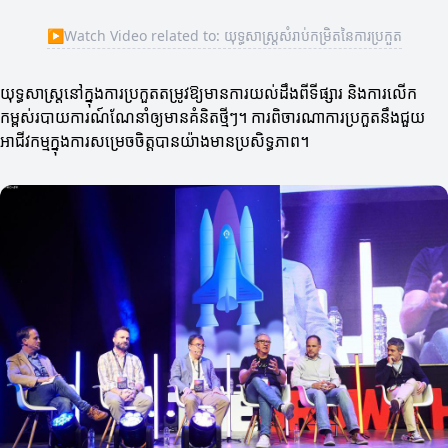
▶
Watch Video related to: យុទ្ធសាស្ត្រសំរាប់កម្រិតនៃការប្រកួត
យុទ្ធសាស្ត្រនៅក្នុងការប្រកួតតម្រូវឱ្យមានការយល់ដឹងពីទីផ្សារ និងការលើក
កម្ពស់របាយការណ៍ណែនាំឲ្យមានគំនិតថ្មីៗ។ ការពិចារណាការប្រកួតនឹងជួយ
អាជីវកម្មក្នុងការសម្រេចចិត្តបានយ៉ាងមានប្រសិទ្ធភាព។