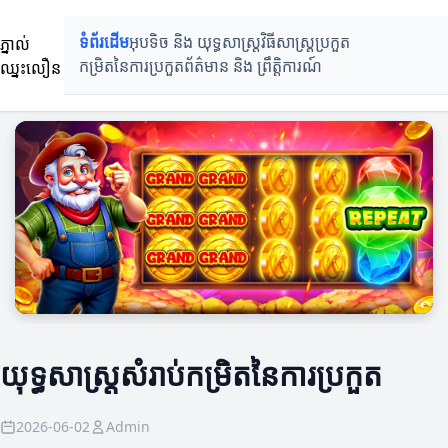
ភ្នាល់
ទំព័រដើម
អុបទិច និង យុទ្ធសាស្ត្រ
វិធីសាស្ត្រប្រកួត
ឈ្នះលឿន
កម្រិតនៃការប្រកួត
ព័ត៌មាន និង ព្រឹត្តិការណ៍
យុទ្ធសាស្ត្រសំរាប់កម្រិតនៃការប្រកួត
2026-06-02
Admin