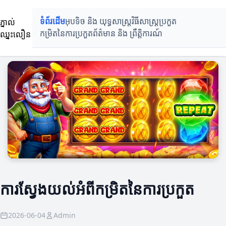
ភ្នាល់
ទំព័រដើម
អុបទិច និង យុទ្ធសាស្ត្រ
វិធីសាស្ត្រប្រកួត
ឈ្នះលឿន
កម្រិតនៃការប្រកួត
ព័ត៌មាន និង ព្រឹត្តិការណ៍
ការស្វែងយល់អំពីកម្រិតនៃការប្រកួត
2026-06-04
Admin