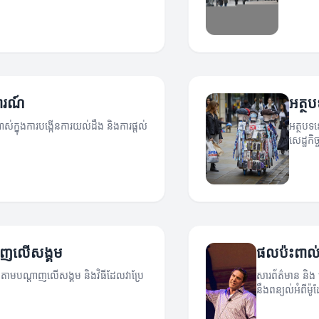
ការណ៍
អត្ថបទ
ស់ក្នុងការបង្កើនការយល់ដឹង និងការផ្តល់
អត្ថបទនេ
សេដ្ឋកិច
តាញលើសង្គម
ផលប៉ះពាល់នៃព
ានតាមបណ្តាញលើសង្គម និងវិធីដែលវាប្រែ
សារព័ត៌មាន និង ព
នឹងពន្យល់អំពីម៉