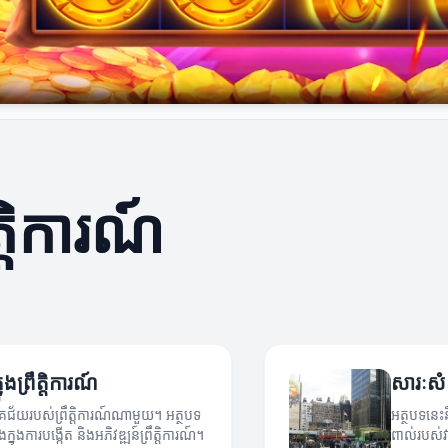
្តិការណ៍
ងព្រឹត្តិការណ៍
សារៈសំខ
ោគជ័យរបស់ព្រឹត្តិការណ៍ណាមួយ។ អត្ថបទ
អត្ថបទនេះន
នុងការបង្កើត និងអភិវឌ្ឍន៍ព្រឹត្តិការណ៍។
ពាល់របស់