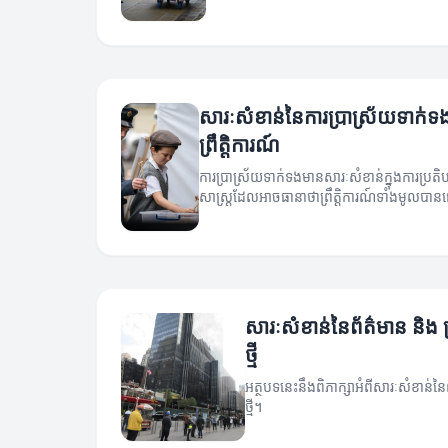
សារៈសំខាន់នៃការប្រាស្រ័យទាក់ទងដ៏
ព្រឹត្តិការណ៍
ការប្រាស្រ័យទាក់ទងមានសារៈសំខាន់ក្នុងការប្រតិបត្ដិ
សាស្ត្រដែលអាចធានាថាព្រឹត្តិការណ៍ទាំងមូលប
សារៈសំខាន់នៃព័ត៌មាន និង ព
ថ្មី
អត្ថបទនេះនឹងពិភាក្សាអំពីសារៈសំខាន់នៃព
ថ្មី។