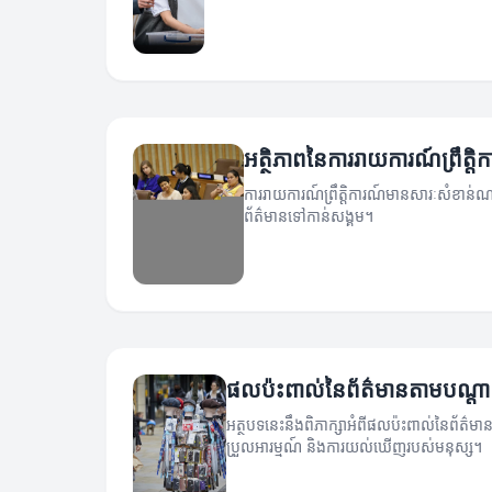
អត្ថិភាពនៃការរាយការណ៍ព្រឹត្តិ
ការរាយការណ៍ព្រឹត្តិការណ៍មានសារៈសំខាន់ណា
ព័ត៌មានទៅកាន់សង្គម។
ផលប៉ះពាល់នៃព័ត៌មានតាមបណ្
អត្ថបទនេះនឹងពិភាក្សាអំពីផលប៉ះពាល់នៃព័ត៌ម
ប្រួលអារម្មណ៍ និងការយល់ឃើញរបស់មនុស្ស។