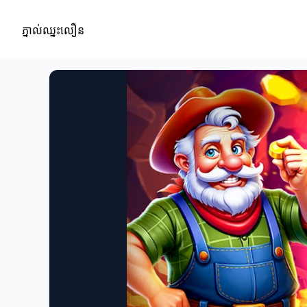
ភ្នាល់ឈ្នះលឿន