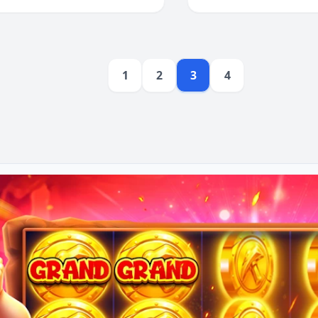
1
2
3
4