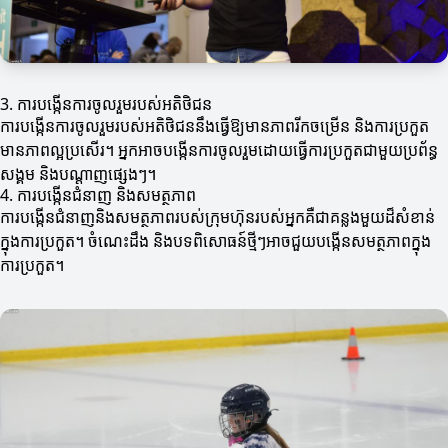
3. ការបង្កើនការចូលរួមរបស់អតិថិជន
ការបង្កើនការចូលរួមរបស់អតិថិជននឹងធ្វើឱ្យមានភាពរីកចម្រើន និងការប្រកួត
មានភាពល្អប្រសើរ។ អ្នកអាចបង្កើនការចូលរួមដោយធ្វើការប្រកួតជាមួយប្រព័ន្ធ
សង្គម និងបណ្តាញផ្សេងៗ។
4. ការបង្កើនជំនាញ និងសមត្ថភាព
ការបង្កើនជំនាញនិងសមត្ថភាពរបស់ក្រុមហ៊ុនរបស់អ្នកគឺជាគន្លងមួយដ៏សំខាន់
ក្នុងការប្រកួត។ ចំណេះដឹង និងបទពិសោធន៍ថ្មីៗអាចជួយបង្កើនសមត្ថភាពក្នុង
ការប្រកួត។