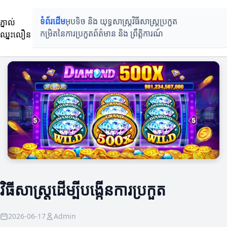
ភ្នាល់
ទំព័រដើម
អុបទិច និង យុទ្ធសាស្ត្រ
វិធីសាស្ត្រប្រកួត
ឈ្នះលឿន
កម្រិតនៃការប្រកួត
ព័ត៌មាន និង ព្រឹត្តិការណ៍
វិធីសាស្ត្រដើម្បីបង្កើនការប្រកួត
2026-06-17
Admin