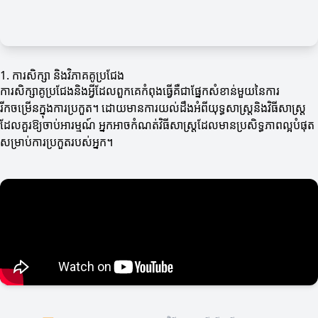
1. ការសិក្សា និងវិភាគគូប្រជែង
ការសិក្សាគូប្រជែងនិងអ្វីដែលពួកគេកំពុងធ្វើគឺជាផ្នែកសំខាន់មួយនៃការ
រីកចម្រើនក្នុងការប្រកួត។ ដោយមានការយល់ដឹងអំពីយុទ្ធសាស្ត្រនិងវិធីសាស្ត្រ
ដែលគួរឱ្យចាប់អារម្មណ៍ អ្នកអាចកំណត់វិធីសាស្ត្រដែលមានប្រសិទ្ធភាពល្អបំផុត
សម្រាប់ការប្រកួតរបស់អ្នក។