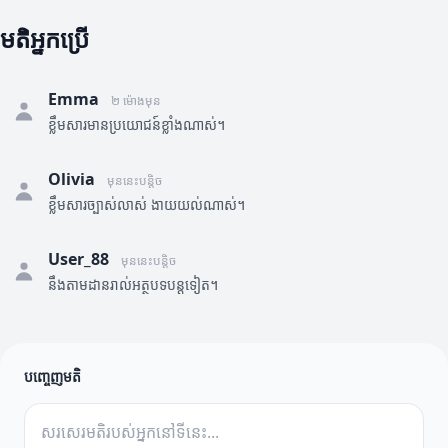
មតិអ្នកប្រើ
Emma
២ ម៉ោងមុន
ខ្លឹមសារមានប្រយោជន៍ខ្លាំងណាស់។
Olivia
មុននេះបន្តិច
ខ្លឹមសារច្បាស់លាស់ ងាយយល់ណាស់។
User_88
មុននេះបន្តិច
នឹងតាមដានរាល់អត្ថបទបន្តទៀត។
បញ្ចេញមតិ