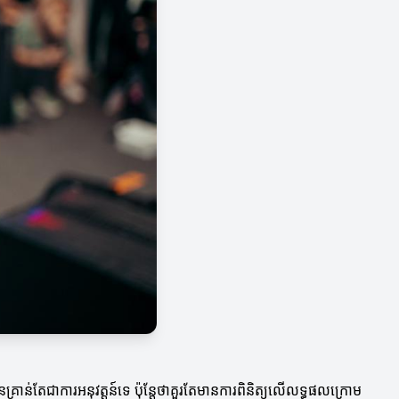
នគ្រាន់តែជាការអនុវត្តន៍ទេ ប៉ុន្តែថាគួរតែមានការពិនិត្យលើលទ្ធផលក្រោម