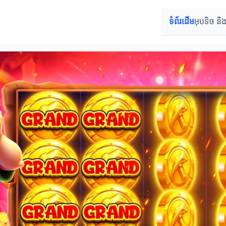
ទំព័រដើម
អុបទិច និង