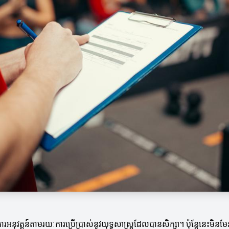
រអនុវត្តន៍តាមរយៈការប្រើប្រាស់នូវយុទ្ធសាស្ត្រដែលបានសិក្សា។ ប៉ុន្តែនេះមិនមែ