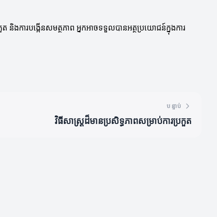
ប្រកួត និងការបង្កើនសមត្ថភាព អ្នកអាចទទួលបានអត្ថប្រយោជន៍ក្នុងការ
បន្ទាប់
វិធីសាស្ត្រដ៏មានប្រសិទ្ធភាពសម្រាប់ការប្រកួត