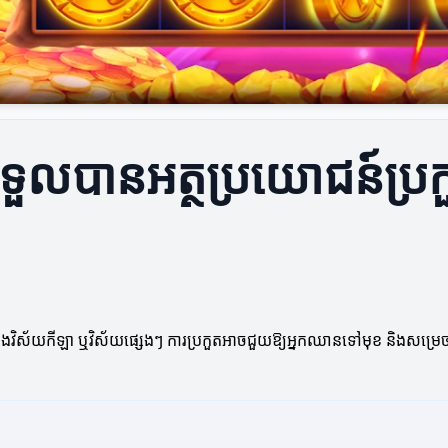
បីទទួលបានអត្ថប្រយោជន៍ប្រ
ក្នុងវិស័យកីឡា ឬវិស័យផ្សេងៗ ការប្រកួតអាចជួយឱ្យអ្នកឈានទៅមុខ និងសម្រេចន