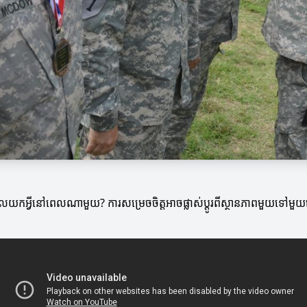
ទទួលយកអ្វីនៅពេលណាមួយ? ការសម្រេចចិត្តអាចផ្លាស់ប្តូរពីស្ថានភាពមួយទៅមួយ