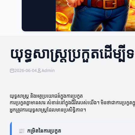
យុទ្ធសាស្ត្រប្រកួតដើម្
2026-06-04
Admin
យុទ្ធសាស្ត្រ និងអត្ថប្រយោជន៍ក្នុងការប្រកួត
ការប្រកួតគ្នាមានសារៈសំខាន់នៅក្នុងជីវិតរបស់យើង។ មិនថាជាការប្រកួត
អ្នកត្រូវការយុទ្ធសាស្ត្រដែលមានប្រសិទ្ធិភាព។
📰
កម្រិតនៃការប្រកួត