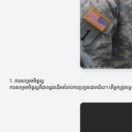
1. ការសម្រេចចិត្តល្អ
ការសម្រេចចិត្តល្អគឺជាគន្លងដើមសំរាប់ការប្រកួតជោគជ័យ។ តើអ្នកត្រូវ