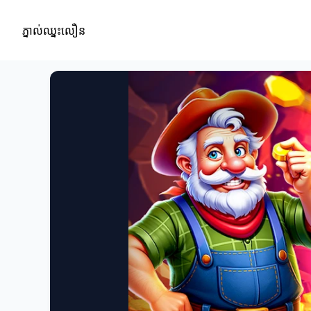
ភ្នាល់ឈ្នះលឿន