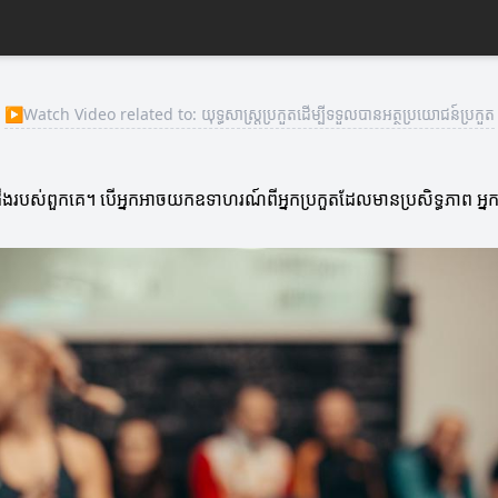
▶
Watch Video related to: យុទ្ធសាស្ត្រប្រកួតដើម្បីទទួលបានអត្ថប្រយោជន៍ប្រកួត
ចំណេះដឹងរបស់ពួកគេ។ បើអ្នកអាចយកឧទាហរណ៍ពីអ្នកប្រកួតដែលមានប្រសិទ្ធភាព អ្នកនឹ