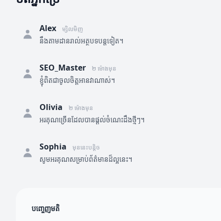
Alex
ម្សិលមិញ
នឹងតាមដានរាល់អត្ថបទបន្តទៀត។
SEO_Master
២ ម៉ោងមុន
ខ្ញុំពិតជាចូលចិត្តអានវាណាស់។
Olivia
២ ម៉ោងមុន
អរគុណច្រើនដែលបានផ្តល់ចំណេះដឹងថ្មីៗ។
Sophia
មុននេះបន្តិច
សូមអរគុណសម្រាប់ព័ត៌មានដ៏ល្អនេះ។
បញ្ចេញមតិ