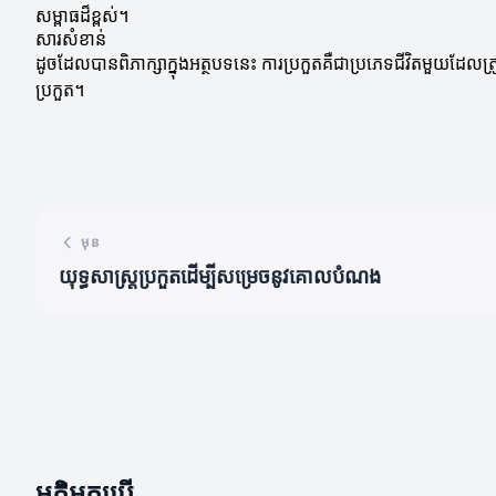
សម្ពាធដ៏ខ្ពស់។
សារសំខាន់
ដូចដែលបានពិភាក្សាក្នុងអត្ថបទនេះ ការប្រកួតគឺជាប្រភេទជីវិតមួយដែលត្រូ
ប្រកួត។
មុន
យុទ្ធសាស្ត្រប្រកួតដើម្បីសម្រេចនូវគោលបំណង
មតិអ្នកប្រើ