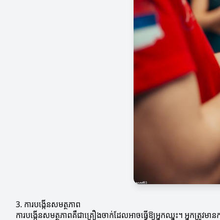
3. ការបង្កើនសមត្ថភាព
ការបង្កើនសមត្ថភាពគឺជាគ្រឿងចាក់ដែលអាចធ្វើឱ្យអ្នកឈ្នះ។ អ្នកត្រូវមានកា