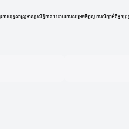
វការយុទ្ធសាស្ត្រមានប្រសិទ្ធិភាព។ ដោយការសម្រេចចិត្តល្អ ការសិក្សាអំពីអ្នក