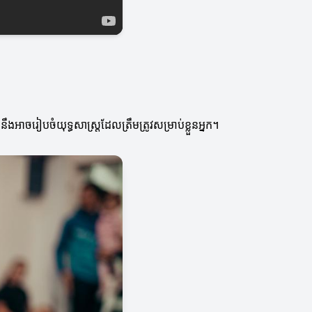
ងអាចរៀបចំយុទ្ធសាស្ត្រដែលត្រឹមត្រូវសម្រាប់ខ្លួនអ្នក។