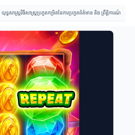
 យុទ្ធសាស្ត្រ
វិធីសាស្ត្រប្រកួត
កម្រិតនៃការប្រកួត
ព័ត៌មាន និង ព្រឹត្តិការណ៍