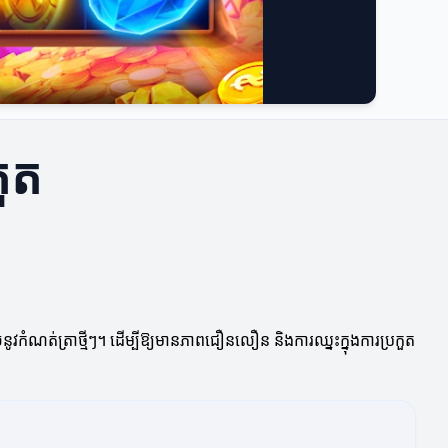
កួត
ូវកំណត់ត្រាថ្មីៗ។ ដើម្បីឱ្យមានភាពជឿនលឿន និងការឈ្នះក្នុងការប្រកួត