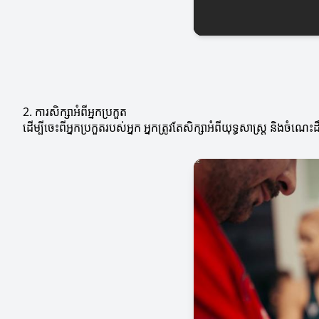
2. ការសិក្សាអំពីអ្នកប្រកួត
ដើម្បីចេះពីអ្នកប្រកួតរបស់អ្នក អ្នកត្រូវតែសិក្សាអំពីយុទ្ធសាស្ត្រ និង