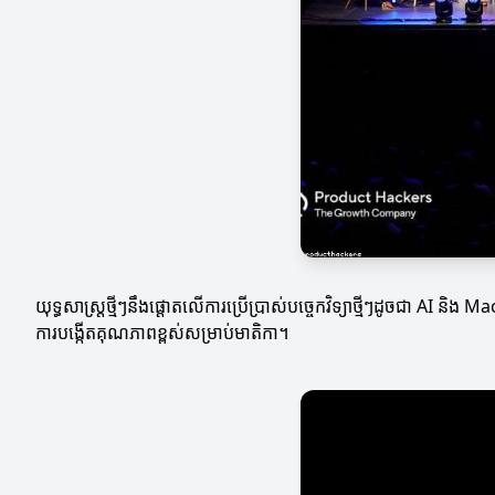
យុទ្ធសាស្ត្រថ្មីៗនឹងផ្តោតលើការប្រើប្រាស់បច្ចេកវិទ្យាថ្មីៗដូច​ជា AI និ
ការបង្កើតគុណភាពខ្ពស់សម្រាប់មាតិកា។