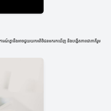
ើតសហការណ៍គ្នានឹងអាចជួយយកអតិថិជនមករកឃើញ និងបង្កើតភាពជាភាគីរួម