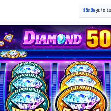
ទំព័រដើម
អុបទិច និង