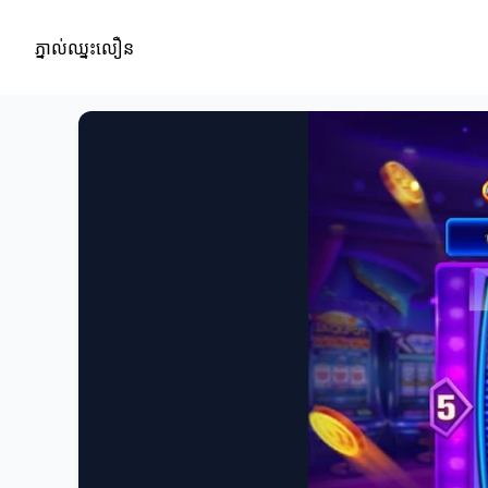
ភ្នាល់ឈ្នះលឿន