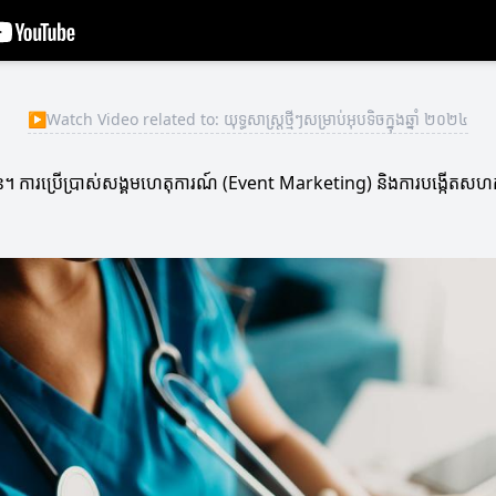
▶
Watch Video related to: យុទ្ធសាស្ត្រថ្មីៗសម្រាប់អុបទិចក្នុងឆ្នាំ ២០២៤
អតិថិជន។ ការប្រើប្រាស់សង្គមហេតុការណ៍ (Event Marketing) និងការបង្ក