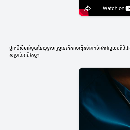
ថ្នាក់ដ៏សំខាន់មួយនៃយុទ្ធសាស្ត្រនេះគឺការបង្កើតទំនាក់ទំនងជាមួយ
សម្រាប់អាជីវកម្ម។