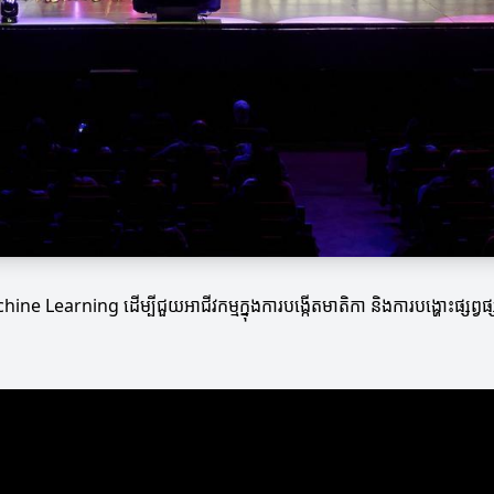
ង Machine Learning ដើម្បីជួយអាជីវកម្មក្នុងការបង្កើតមាតិកា និងការបង្ហោះផ្សព