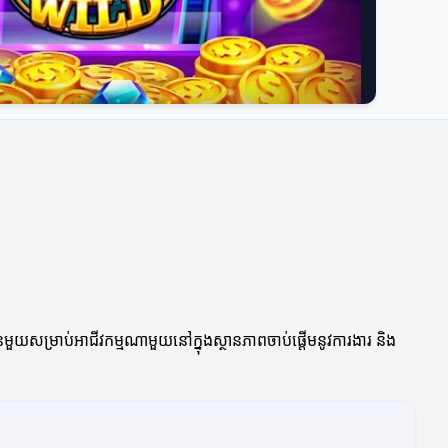
ាន់មួយសម្រាប់អាជីវកម្មណាមួយនៅក្នុងស្ថានភាពចាប់ផ្តើមនូវការងារ និង