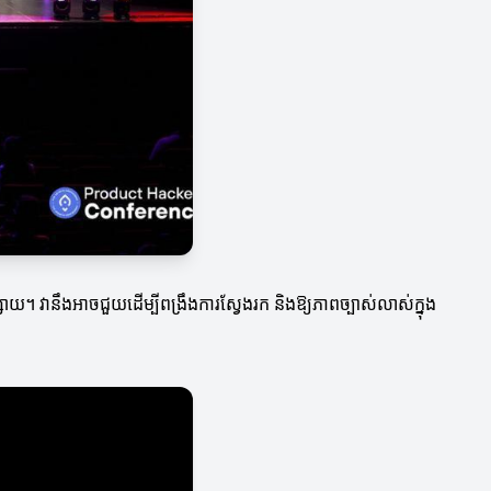
្វផ្សាយ។ វានឹងអាចជួយដើម្បីពង្រឹងការស្វែងរក និងឱ្យភាពច្បាស់លាស់ក្នុង