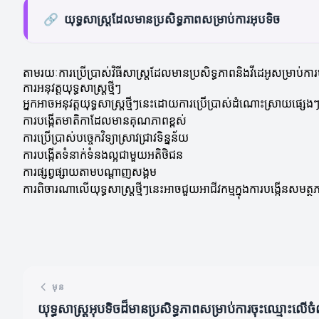
🔗
យុទ្ធសាស្ត្រដែលមានប្រសិទ្ធភាពសម្រាប់ការអុបទិច
តាមរយៈការប្រើប្រាស់វិធីសាស្ដ្រដែលមានប្រសិទ្ធភាពនិងវីដេអូសម្រាប់ក
ការអនុវត្តយុទ្ធសាស្ត្រថ្មីៗ
អ្នកអាចអនុវត្តយុទ្ធសាស្ត្រថ្មីៗនេះដោយការប្រើប្រាស់ដំណោះស្រាយផ្សេង
ការបង្កើតមាតិកាដែលមានគុណភាពខ្ពស់
ការប្រើប្រាស់បច្ចេកវិទ្យាស្រាវជ្រាវទិន្នន័យ
ការបង្កើតទំនាក់ទំនងល្អជាមួយអតិថិជន
ការផ្សព្វផ្សាយតាមបណ្តាញសង្គម
ការពិចារណាលើយុទ្ធសាស្ត្រថ្មីៗនេះអាចជួយអាជីវកម្មក្នុងការបង្កើនសមត្ថ
មុន
យុទ្ធសាស្ត្រ​អុបទិច​ដ៏មាន​ប្រសិទ្ធភាពសម្រាប់ការចុះឈ្មោះលើច