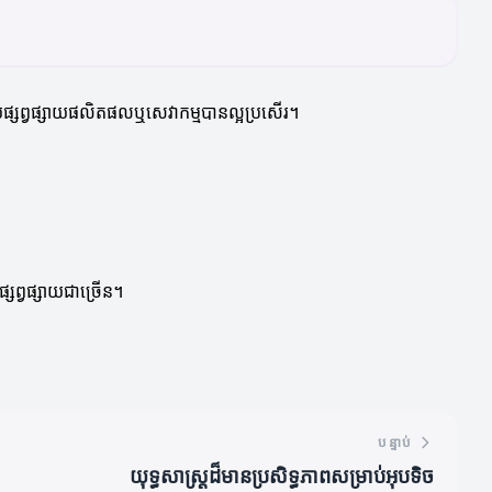
ងជួយផ្សព្វផ្សាយផលិតផលឬសេវាកម្មបានល្អប្រសើរ។
្សព្វផ្សាយជាច្រើន។
បន្ទាប់
យុទ្ធសាស្ត្រដ៏មានប្រសិទ្ធភាពសម្រាប់អុបទិច