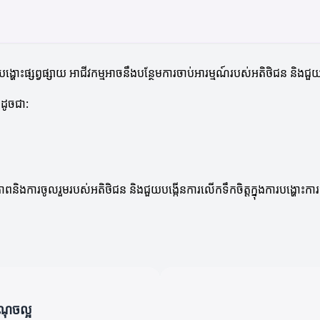
ារបង្ហោះផ្សព្វផ្សាយ អាជីវកម្មអាចនឹងបន្ថែមការចាប់អារម្មណ៍របស់អតិថិជន និ
ៗដូចជា:
ភាពនិងការចូលរួមរបស់អតិថិជន និងជួយបង្កើនការលើកទឹកចិត្តក្នុងការបង្ហោះការផ
ំណុចល្អ