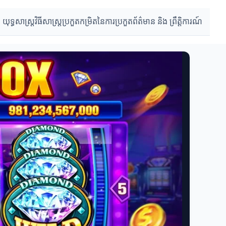
 យុទ្ធសាស្ត្រ
វិធីសាស្ត្រប្រកួត
កម្រិតនៃការប្រកួត
ព័ត៌មាន និង ព្រឹត្តិការណ៍