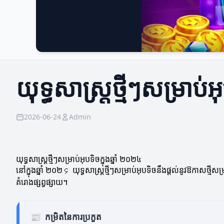
យុទ្ធសាស្ត្រថ្មីៗសម្រាប់
2026-06-24
Admin
យុទ្ធសាស្ត្រថ្មីៗសម្រាប់អុបទិចក្នុងឆ្នាំ ២០២៤
នៅក្នុងឆ្នាំ ២០២၄ យុទ្ធសាស្ត្រថ្មីៗសម្រាប់អុបទិចនឹងផ្តល់នូវឱកាសថ្ម
គំរោងផ្សព្វផ្សាយ។
📰
កម្រិតនៃការប្រកួត