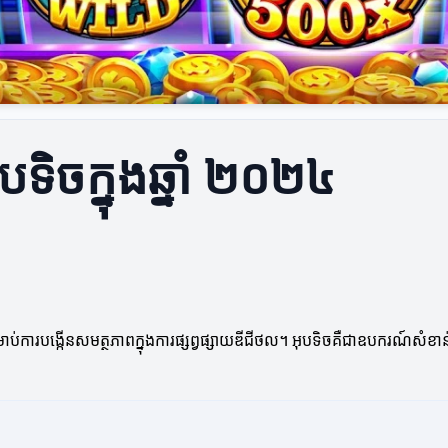
អុបទិចក្នុងឆ្នាំ ២០២៤
ីសម្រាប់ការបង្កើនសមត្ថភាពក្នុងការផ្សព្វផ្សាយឌីជីថល។ អុបទិចគឺជាឧបករណ៍សំខ