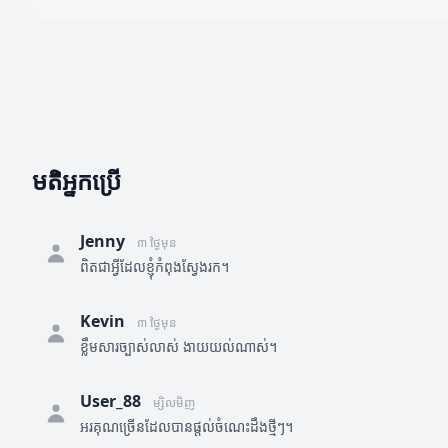
មតិអ្នកប្រើ
Jenny
៣ ថ្ងៃមុន
ពិតជាអ្វីដែលខ្ញុំកំពុងស្វែងរក។
Kevin
៣ ថ្ងៃមុន
ខ្លឹមសារច្បាស់លាស់ ងាយយល់ណាស់។
User_88
ម្សិលមិញ
អរគុណច្រើនដែលបានផ្តល់ចំណេះដឹងថ្មីៗ។