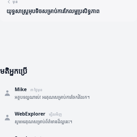
មុន
យុទ្ធសាស្ត្រអុបទិចសម្រាប់ការកែលម្អប្រសិទ្ធភាព
មតិអ្នកប្រើ
Mike
៣ ថ្ងៃមុន
អត្ថបទល្អណាស់! អរគុណសម្រាប់ការចែករំលែក។
WebExplorer
ម្សិលមិញ
សូមអរគុណសម្រាប់ព័ត៌មានដ៏ល្អនេះ។