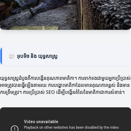
📰
អុបទិច និង យុទ្ធសាស្ត្រ
យុទ្ធសាស្ត្រដំបូងគឺការបង្កើនគុណភាពមាតិកា។ ការទាក់ទងជាមួយអ្នកប្រើប្រាស់
អាចត្រូវបានធ្វើឡើងតាមរយៈការបង្ហោះមាតិកាដែលមានគុណភាពខ្ពស់ និងមាន
ការត្រឹមត្រូវ។ ការប្រើប្រាស់ SEO ដើម្បីបង្កើនតំលៃនៃមាតិកាជាការសំខាន់។