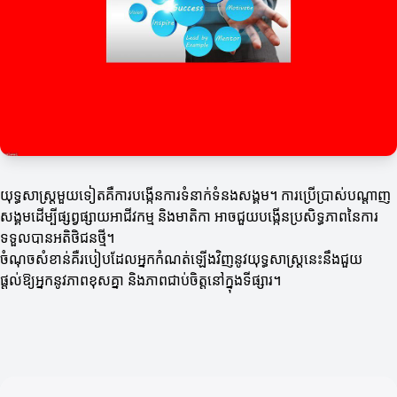
យុទ្ធសាស្ត្រមួយទៀតគឺការបង្កើនការទំនាក់ទំនងសង្គម។ ការប្រើប្រាស់បណ្ដាញ
សង្គមដើម្បីផ្សព្វផ្សាយអាជីវកម្ម និងមាតិកា អាចជួយបង្កើនប្រសិទ្ធភាពនៃការ
ទទួលបានអតិថិជនថ្មី។
ចំណុចសំខាន់គឺរបៀបដែលអ្នកកំណត់ឡើងវិញនូវយុទ្ធសាស្ត្រនេះនឹងជួយ
ផ្តល់ឱ្យអ្នកនូវភាពខុសគ្នា និងភាពជាប់ចិត្តនៅក្នុងទីផ្សារ។