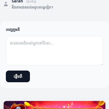
Sarah
ម្សិលមិញ
នឹងតាមដានរាល់អត្ថបទបន្តទៀត។
បញ្ចេញមតិ
ផ្ញើមតិ