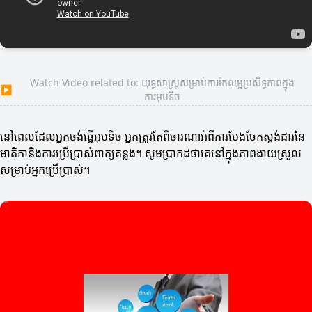
Watch Video related to: យុទ្ធសាស្ត្រសម្រាប់ការកែលម្អប្រសិទ្ធភាពក្នុង
▶
ការអុបទិច
នៅពេលដែលអ្នកចង់ធ្វើអុបទិច អ្នកត្រូវតែពិចារណាអំពីការបែងចែកស្តង់ដារនៃ
មាតិកានិងការប្រើប្រាស់ពាក្យគន្លង។ សូមប្រាកដថាគេនៅក្នុងភាពងាយស្រួល
សម្រាប់អ្នកប្រើប្រាស់។