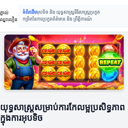
ភ្នាល់
ទំព័រដើម
អុបទិច និង យុទ្ធសាស្ត្រ
វិធីសាស្ត្រប្រកួត
ឈ្នះលឿន
កម្រិតនៃការប្រកួត
ព័ត៌មាន និង ព្រឹត្តិការណ៍
យុទ្ធសាស្ត្រសម្រាប់ការកែលម្អប្រសិទ្ធភាព
ក្នុងការអុបទិច