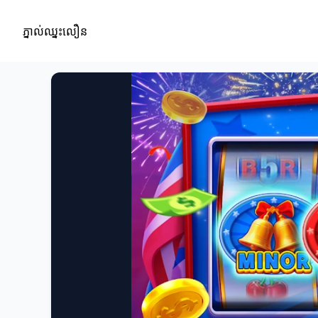
ភ្នាល់ឈ្នះលឿន