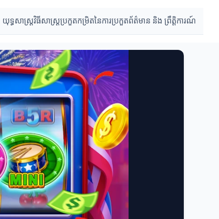
 យុទ្ធសាស្ត្រ
វិធីសាស្ត្រប្រកួត
កម្រិតនៃការប្រកួត
ព័ត៌មាន និង ព្រឹត្តិការណ៍