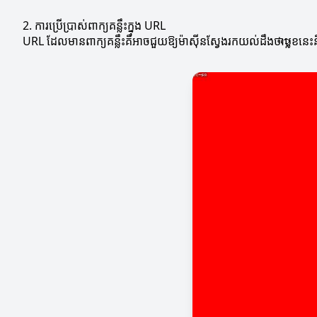
2. ការប្រើប្រាស់ពាក្យគន្លឹះក្នុង URL
URL ដែលមានពាក្យគន្លឹះគឺអាចជួយឱ្យម៉ាស៊ីនស្វែងរកយល់ដឹងថាប្លော့ខនេះន