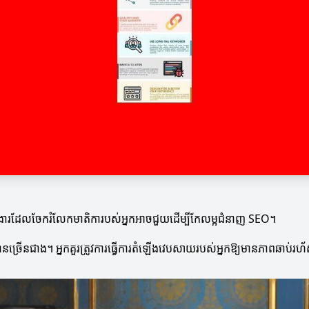
ក់ងារដែលចែករំលែកមាតិការបស់អ្នកអាចជួយដើម្បីកែលម្អជំនាញ SEO។
ើនជាង។ អ្នកគួរត្រូវការធ្វើការតំឡើងវេបសាយរបស់អ្នកឱ្យមានភាពឆាប់រហ័