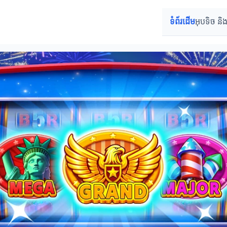
ទំព័រដើម
អុបទិច និង