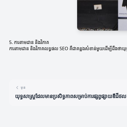
5. ការតាមដាន និងវិភាគ
ការតាមដាន និងវិភាគលទ្ធផល SEO គឺជាគន្លងសំខាន់មួយដើម្បីដឹងថាយុទ្ធ
មុន
យុទ្ធសាស្ត្រដែលមានប្រសិទ្ធភាពសម្រាប់ការផ្សព្វផ្សាយឌីជីថល