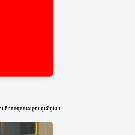
ស និងសមស្របសម្រាប់ទូរស័ព្ទដៃ។