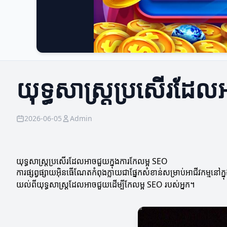
យុទ្ធសាស្ត្រប្រសើរដែល
2026-06-05
Admin
យុទ្ធសាស្ត្រប្រសើរដែលអាចជួយក្នុងការកែលម្អ SEO
ការផ្សព្វផ្សាយអ៊ិនធើណែតកំពុងក្លាយជាផ្នែកសំខាន់សម្រាប់អាជីវកម្មន
យល់ពីយុទ្ធសាស្ត្រដែលអាចជួយដើម្បីកែលម្អ SEO របស់អ្នក។