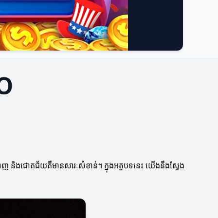
EO
ាក់ទាញ និងជោគជ័យគឺមានសារៈសំខាន់។ ក្នុងអត្ថបទនេះ យើងនឹងស្វែង