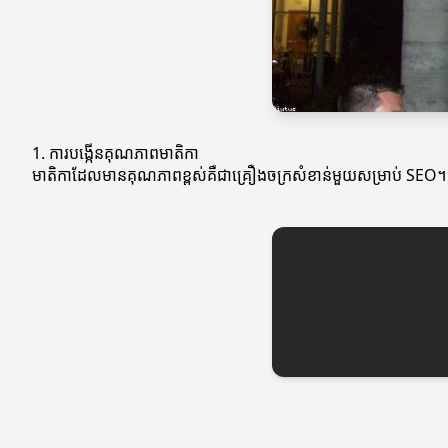
1. ការបង្កើនគុណភាពមាតិកា
មាតិកាដែលមានគុណភាពខ្ពស់គឺជាគ្រឿងចក្រ​សំខាន់មួយសម្រាប់ SEO។ អ្នក