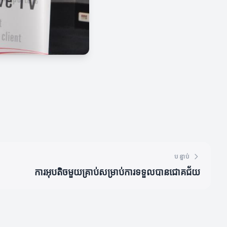
បន្ទាប់
ការអុបតិចមួយគ្រាប់សម្រាប់ការទទួលបានជោគជ័យ