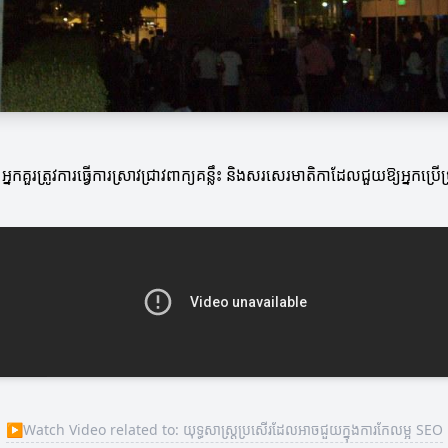
គួរត្រូវការធ្វើការស្រាវជ្រាវពាក្យគន្លឹះ និងសរសេរមាតិកាដែលជួយឱ្យអ្នកប្
▶
Watch Video related to: យុទ្ធសាស្ត្រប្រសើរដែលអាចជួយក្នុងការកែលម្អ SEO