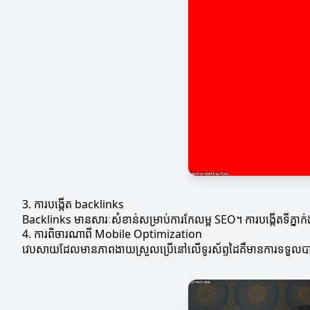
3. ការបង្កើត backlinks
Backlinks មានសារៈសំខាន់សម្រាប់ការកែលម្អ SEO។ ការបង្កើតទីភ្នា
4. ការពិចារណាពី Mobile Optimization
វេបសាយដែលមានភាពងាយស្រួលប្រើនៅលើទូរស័ព្ទដៃគឺមានការទទួលបានច្រ