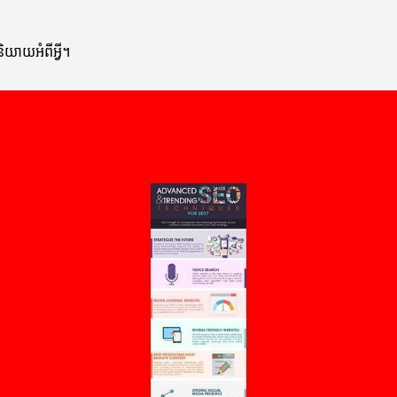
ិយាយអំពីអ្វី។