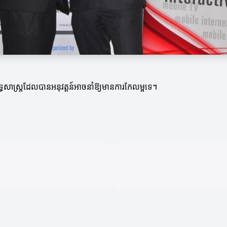
សាស្ត្រ​ដែលបានអនុវត្តន៍អាចនាំឱ្យមានការកែលម្អទេ។