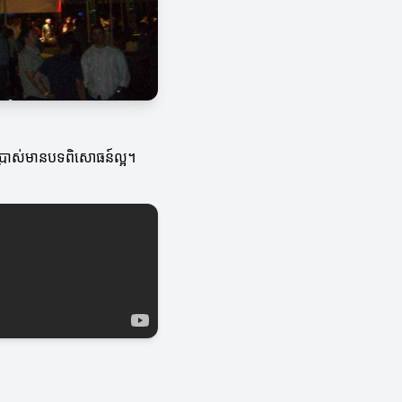
រើប្រាស់មានបទពិសោធន៍ល្អ។