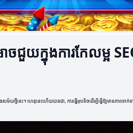
អាចជួយក្នុងការកែលម្អ S
ៅក្នុងសម័យថ្មីនេះ។ ហេតុនេះហើយបានជា, ការធ្វើអុបទិចដើម្បីធ្វើឱ្យមានភាពទ