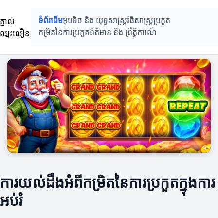
ភ្នាល់
ទំព័រដើម
អុបទិច និង យុទ្ធសាស្ត្រ
វិធីសាស្ត្រប្រកួត
ឈ្នះលឿន
កម្រិតនៃការប្រកួត
ព័ត៌មាន និង ព្រឹត្តិការណ៍
ការយល់ដឹងអំពីកម្រិតនៃការប្រកួតក្នុងការ
អប់រំ