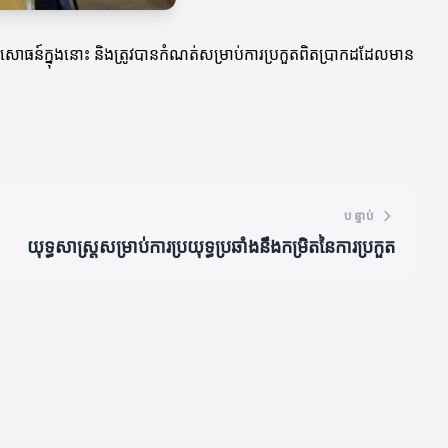
ពីបទពិសោធន៍ក្នុងនោះ និងត្រូវបានកំណត់សម្រាប់ការប្រកួតពិតប្រាកដដែលមាន
បន្ទាប់
យុទ្ធសាស្ត្រសម្រាប់ការប្រយុទ្ធប្រឆាំងនឹងកម្រិតនៃការប្រកួត