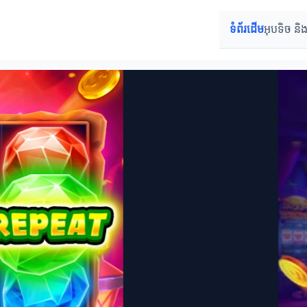
ទំព័រដើម
អុបទិច និង