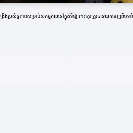
នុងការពង្រឹងប្រសិទ្ធភាពសម្រាប់សកម្មភាពនៅក្នុងទីផ្សារ។ វាគួរត្រូវបានយកចេញ