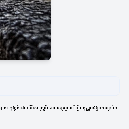
ត្រូវបានអនុវត្តន៍ដោយវិធីសាស្ត្រដែលមានស្រួលដើម្បីអនុញ្ញាតឱ្យមនុស្សទាំង