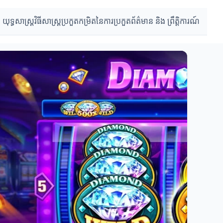
 យុទ្ធសាស្ត្រ
វិធីសាស្ត្រប្រកួត
កម្រិតនៃការប្រកួត
ព័ត៌មាន និង ព្រឹត្តិការណ៍