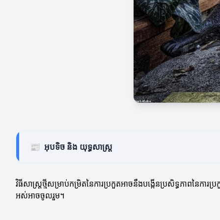
📰
អុបទិច និង យុទ្ធសាស្ត្រ
វិធីសាស្ត្រថ្មីសម្រាប់កម្រិតនៃការប្រកួតអាចនឹងបង្កើនប្រសិទ្ធភាពនៃការប្
អស់អាចចូលរួម។