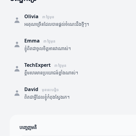
Olivia
៣ ថ្ងៃមុន
អរគុណច្រើនដែលបានផ្តល់ចំណេះដឹងថ្មីៗ។
Emma
៣ ថ្ងៃមុន
ខ្ញុំពិតជាចូលចិត្តអានវាណាស់។
TechExpert
៣ ថ្ងៃមុន
ខ្លឹមសារមានប្រយោជន៍ខ្លាំងណាស់។
David
មុននេះបន្តិច
ពិតជាអ្វីដែលខ្ញុំកំពុងស្វែងរក។
បញ្ចេញមតិ