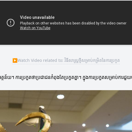
▶
Watch Video related to: វិធីសាស្ត្រថ្មីសម្រាប់កម្រិតនៃការប្រកួត
័យ។ ការប្រកួតថាប្រជាជនកំពុងតែប្រកួតគ្នា។ ក្នុងការប្រកួតសម្រាប់ការជួយបង្កើ