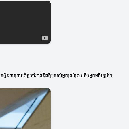
នការប្រាប់ព័ន្ធទៅរកគំនិតថ្មីៗរបស់អ្នកគ្រប់គ្រង និងអ្នកអភិវឌ្ឍន៍។