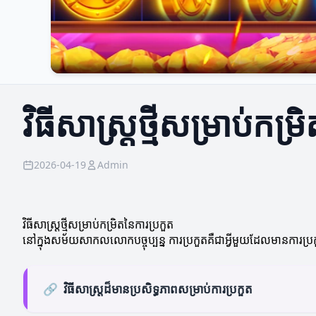
វិធីសាស្ត្រថ្មីសម្រាប់កម្
2026-04-19
Admin
វិធីសាស្ត្រថ្មីសម្រាប់កម្រិតនៃការប្រកួត
នៅក្នុងសម័យសាកលលោកបច្ចុប្បន្ន ការប្រកួតគឺជាអ្វីមួយដែលមានការប្រកួតគ្
🔗
វិធីសាស្ត្រដ៏មានប្រសិទ្ធភាពសម្រាប់ការប្រកួត