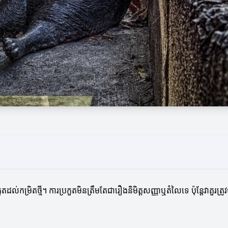
រកួតដល់កម្រិតថ្មី។ ការប្រកួតមិនត្រឹមតែជារឿងនិមិត្តសញ្ញាឬតំលៃទេ ប៉ុន្តែវាគួរ