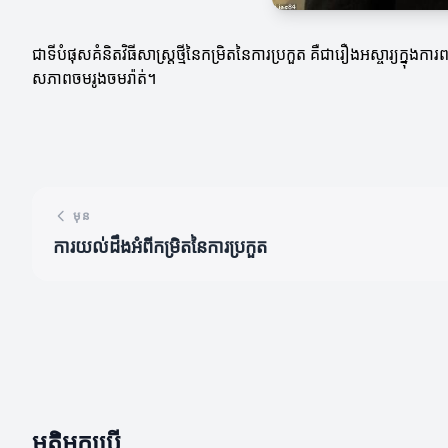
ជាទីបំផុសគំនិតវិធីសាស្ត្រថ្មីនៃកម្រិតនៃការប្រកួត គឺជារឿងអស្ចារ្យក្
សភាពចមរូងចមរ៉ាត់។
មុន
ការយល់ដឹងអំពីកម្រិតនៃការប្រកួត
មតិអ្នកប្រើ