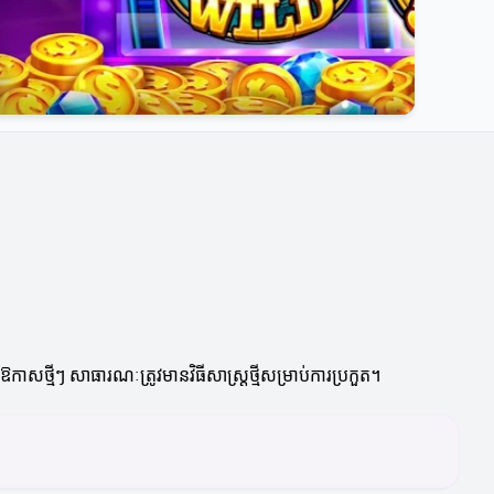
កាសថ្មីៗ សាធារណៈត្រូវមានវិធីសាស្ត្រថ្មីសម្រាប់ការប្រកួត។