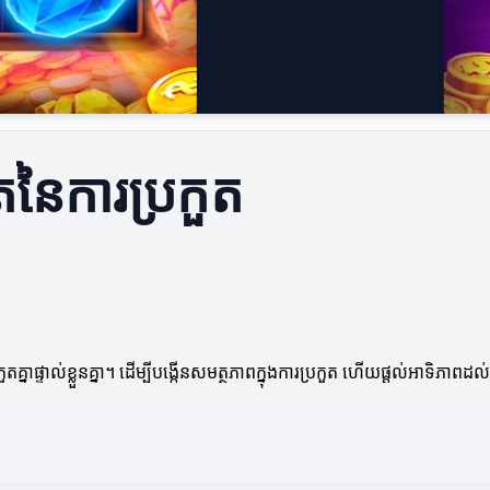
រិតនៃការប្រកួត
នាផ្ទាល់ខ្លួនគ្នា។ ដើម្បីបង្កើនសមត្ថភាពក្នុងការប្រកួត ហើយផ្តល់អាទិភាពដល់ឱ