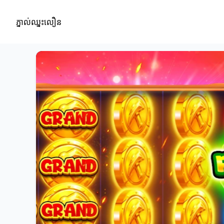
ភ្នាល់ឈ្នះលឿន