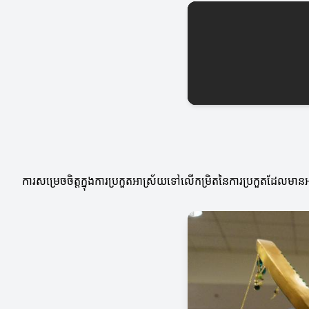
ការសម្រេចចិត្តក្នុងការប្រកួតអាស្រ័យទៅលើកម្រិតនៃការប្រកួតដែលមានអត្ថន